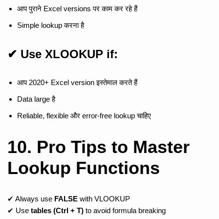
आप पुराने Excel versions पर काम कर रहे हैं
Simple lookup करना है
✔ Use
XLOOKUP
if:
आप 2020+ Excel version इस्तेमाल करते हैं
Data large है
Reliable, flexible और error-free lookup चाहिए
10. Pro Tips to Master
Lookup Functions
✔ Always use
FALSE
with VLOOKUP
✔ Use
tables (Ctrl + T)
to avoid formula breaking