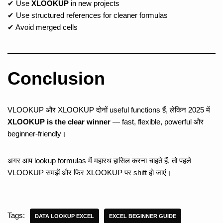
✔ Use
XLOOKUP
in new projects
✔ Use structured references for cleaner formulas
✔ Avoid merged cells
Conclusion
VLOOKUP और XLOOKUP दोनों useful functions हैं, लेकिन 2025 में
XLOOKUP is the clear winner
— fast, flexible, powerful और
beginner-friendly।
अगर आप lookup formulas में महारथ हासिल करना चाहते हैं, तो पहले
VLOOKUP समझें और फिर XLOOKUP पर shift हो जाएं।
Tags:
DATA LOOKUP EXCEL
EXCEL BEGINNER GUIDE