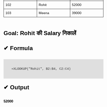
102
Rohit
52000
103
Meena
39000
Goal:
Rohit की Salary निकालें
✔ Formula
✔ Output
52000