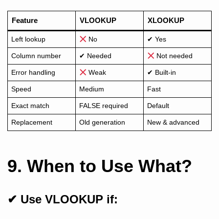
Feature
VLOOKUP
XLOOKUP
Left lookup
No
✔ Yes
Column number
✔ Needed
Not needed
Error handling
Weak
✔ Built-in
Speed
Medium
Fast
Exact match
FALSE required
Default
Replacement
Old generation
New & advanced
9. When to Use What?
✔ Use
VLOOKUP
if: