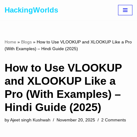
HackingWorlds
Skip
to
content
Home
»
Blogs
»
How to Use VLOOKUP and XLOOKUP Like a Pro
(With Examples) – Hindi Guide (2025)
How to Use VLOOKUP
and XLOOKUP Like a
Pro (With Examples) –
Hindi Guide (2025)
by
Ajeet singh Kushwah
November 20, 2025
2 Comments