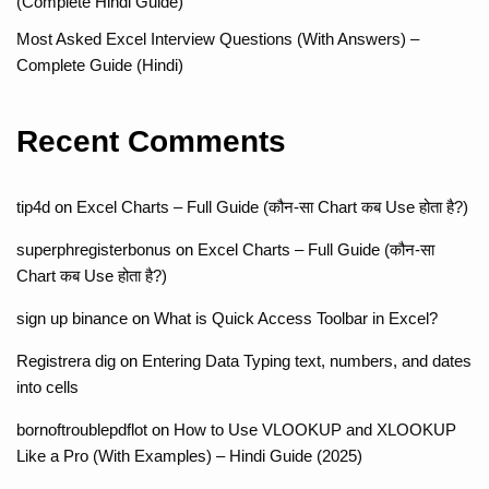
(Complete Hindi Guide)
Most Asked Excel Interview Questions (With Answers) –
Complete Guide (Hindi)
Recent Comments
tip4d
on
Excel Charts – Full Guide (कौन-सा Chart कब Use होता है?)
superphregisterbonus
on
Excel Charts – Full Guide (कौन-सा
Chart कब Use होता है?)
sign up binance
on
What is Quick Access Toolbar in Excel?
Registrera dig
on
Entering Data Typing text, numbers, and dates
into cells
bornoftroublepdflot
on
How to Use VLOOKUP and XLOOKUP
Like a Pro (With Examples) – Hindi Guide (2025)