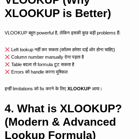
XLOOKUP is Better)
VLOOKUP बहुत powerful है, लेकिन इसकी कुछ बड़ी problems हैं:
Left lookup नहीं कर सकता (कॉलम हमेशा दाईं ओर होना चाहिए)
Column number manually देना पड़ता है
Table बदला तो formula टूट सकता है
Errors को handle करना मुश्किल
इन्हीं limitations को fix करने के लिए
XLOOKUP
आया।
4. What is XLOOKUP?
(Modern & Advanced
Lookup Formula)