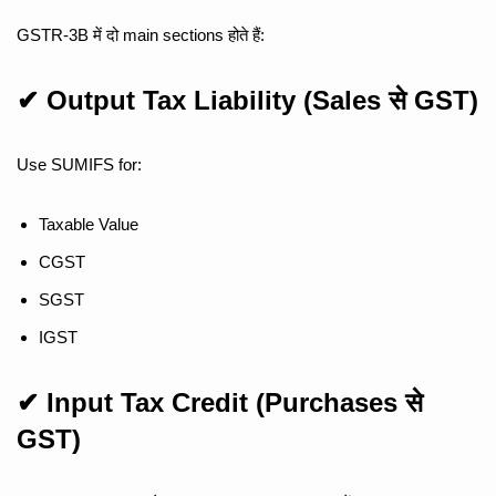
GSTR-3B में दो main sections होते हैं:
✔ Output Tax Liability (Sales से GST)
Use SUMIFS for:
Taxable Value
CGST
SGST
IGST
✔ Input Tax Credit (Purchases से
GST)