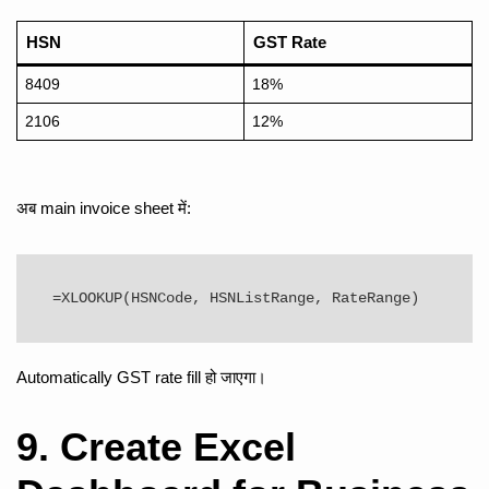
HSN
GST Rate
8409
18%
2106
12%
अब main invoice sheet में:
Automatically GST rate fill हो जाएगा।
9. Create Excel