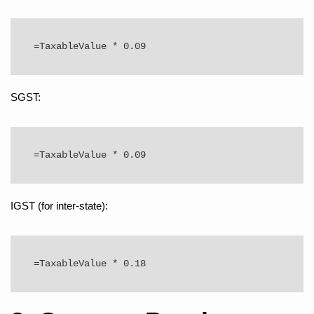
SGST:
IGST (for inter-state):
=TaxableValue * 0.18