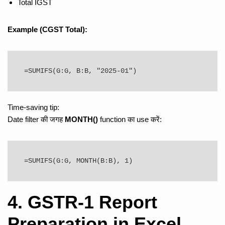
Total IGST
Example (CGST Total):
Time-saving tip:
Date filter की जगह
MONTH()
function का use करें:
=SUMIFS(G:G, MONTH(B:B), 1)
4. GSTR-1 Report
Preparation in Excel