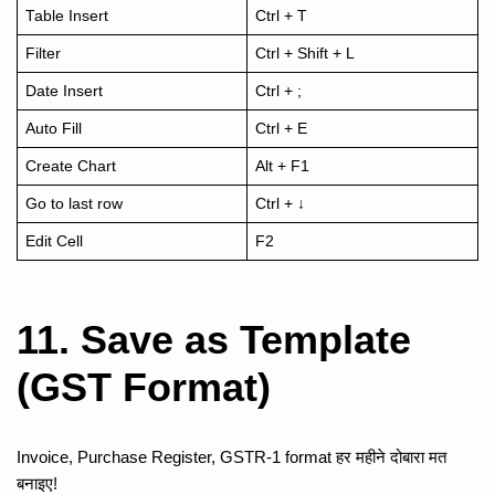
Table Insert
Ctrl + T
Filter
Ctrl + Shift + L
Date Insert
Ctrl + ;
Auto Fill
Ctrl + E
Create Chart
Alt + F1
Go to last row
Ctrl + ↓
Edit Cell
F2
11. Save as Template
(GST Format)
Invoice, Purchase Register, GSTR-1 format हर महीने दोबारा मत
बनाइए!