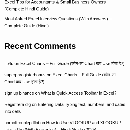
Excel Tips for Accountants & Small Business Owners
(Complete Hindi Guide)
Most Asked Excel Interview Questions (With Answers) –
Complete Guide (Hindi)
Recent Comments
tip4d
on
Excel Charts – Full Guide (कौन-सा Chart कब Use होता है?)
superphregisterbonus
on
Excel Charts – Full Guide (कौन-सा
Chart कब Use होता है?)
sign up binance
on
What is Quick Access Toolbar in Excel?
Registrera dig
on
Entering Data Typing text, numbers, and dates
into cells
bornoftroublepdflot
on
How to Use VLOOKUP and XLOOKUP
Like a Pro (With Examples) – Hindi Guide (2025)