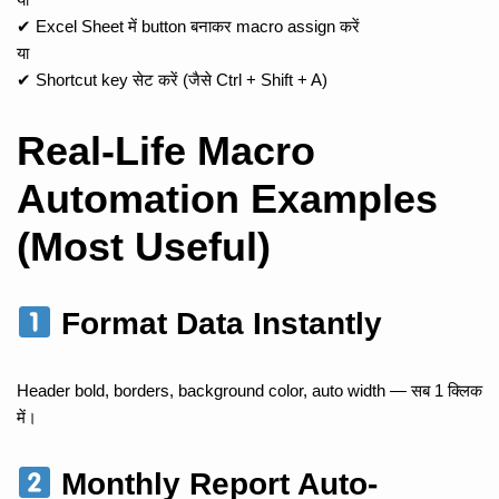
✔ Excel Sheet में button बनाकर macro assign करें
या
✔ Shortcut key सेट करें (जैसे Ctrl + Shift + A)
Real-Life Macro
Automation Examples
(Most Useful)
Format Data Instantly
Header bold, borders, background color, auto width — सब 1 क्लिक
में।
Monthly Report Auto-