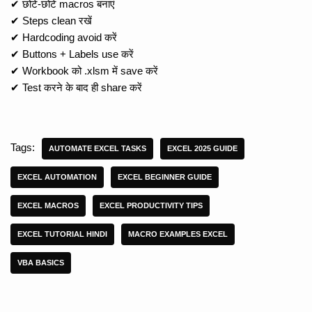
✔ छोटे-छोटे macros बनाएं
✔ Steps clean रखें
✔ Hardcoding avoid करें
✔ Buttons + Labels use करें
✔ Workbook को .xlsm में save करें
✔ Test करने के बाद ही share करें
Tags:
AUTOMATE EXCEL TASKS
EXCEL 2025 GUIDE
EXCEL AUTOMATION
EXCEL BEGINNER GUIDE
EXCEL MACROS
EXCEL PRODUCTIVITY TIPS
EXCEL TUTORIAL HINDI
MACRO EXAMPLES EXCEL
VBA BASICS